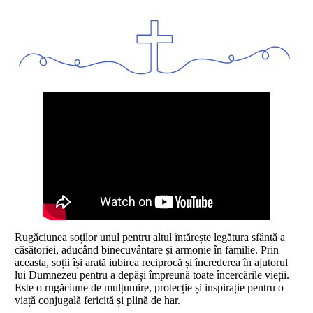
Rugăciunea soților unul pentru altul întărește legătura sfântă a
căsătoriei, aducând binecuvântare și armonie în familie. Prin
aceasta, soții își arată iubirea reciprocă și încrederea în ajutorul
lui Dumnezeu pentru a depăși împreună toate încercările vieții.
Este o rugăciune de mulțumire, protecție și inspirație pentru o
viață conjugală fericită și plină de har.