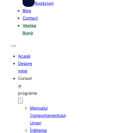
Rugăciuni
Blog
Contact
Vestea
Bună
Acasă
Despre
mine
Cursuri
și
programe
Manualul
Comportamentului
Uman
Înălțarea