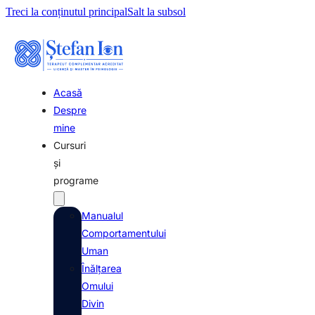
Treci la conținutul principal
Salt la subsol
Acasă
Despre
mine
Cursuri
și
programe
Manualul
Comportamentului
Uman
Înălțarea
Omului
Divin