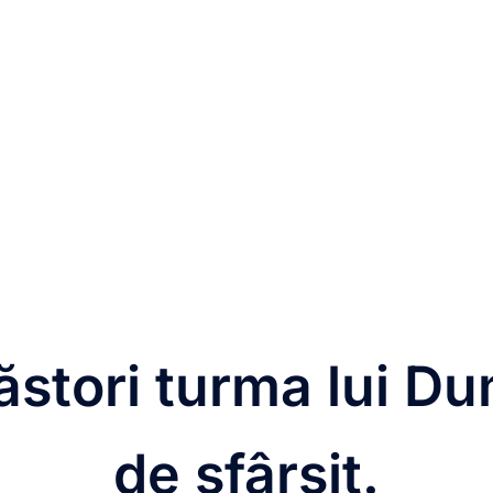
păstori turma lui D
de sfârșit.