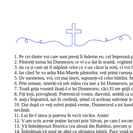
1. Pe cei dintre voi care sunt preoți îi îndemn eu, cel împreună-pr
2. Păstoriți turma lui Dumnezeu ce vi s-a dat în seamă, veghind
3. nu ca și cum ați fi stăpânii celor ce v-au căzut la sorți, ci voi
4. Iar când Se va arăta Mai-Marele păstorilor, veți primi cununa 
5. De asemenea, voi, cei mai tineri, supuneți-vă celor bătrâni. Îm
6. Prin urmare, smeriți-vă sub mâna cea tare a lui Dumnezeu, pen
7. Toată grija voastră lăsați-I-o lui Dumnezeu, căci El are grijă 
8. Fiți treji, privegheați. Potrivnicul vostru, diavolul, umblă ca 
9. stați-i împotrivă, tari în credință, știind că aceleași suferințe l
10. Dar după ce veți suferi puțină vreme, Dumnezeul a tot harul, 
neclintit.
11. Lui fie-I slava și puterea în vecii vecilor. Amin!
12. V-am scris aceste puține lucruri prin Silvan, pe care-l socote
13. Vă îmbrățișează Biserica cea aleasă din Babilon, precum și
14. Îmbrățișați-vă unul pe altul cu sărutarea iubirii. Pace vouă tu