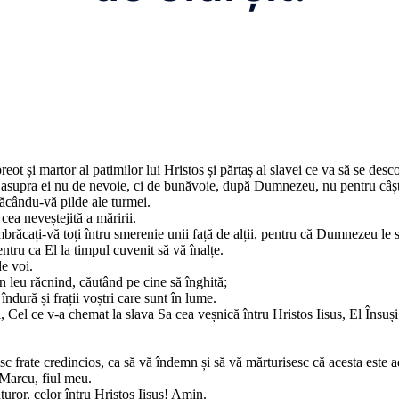
eot și martor al patimilor lui Hristos și părtaș al slavei ce va să se desc
 asupra ei nu de nevoie, ci de bunăvoie, după Dumnezeu, nu pentru câști
 făcându-vă pilde ale turmei.
cea neveștejită a măririi.
brăcați-vă toți întru smerenie unii față de alții, pentru că Dumnezeu le s
tru ca El la timpul cuvenit să vă înalțe.
de voi.
un leu răcnind, căutând pe cine să înghită;
e îndură și frații voștri care sunt în lume.
Cel ce v-a chemat la slava Sa cea veșnică întru Hristos Iisus, El Însuși 
sc frate credincios, ca să vă îndemn și să vă mărturisesc că acesta este a
 Marcu, fiul meu.
turor, celor întru Hristos Iisus! Amin.