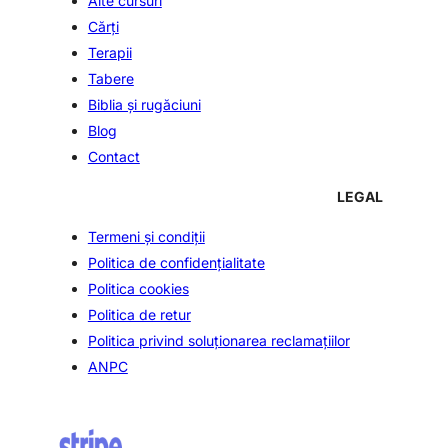
Alte cursuri
Cărți
Terapii
Tabere
Biblia şi rugăciuni
Blog
Contact
LEGAL
Termeni și condiții
Politica de confidenţialitate
Politica cookies
Politica de retur
Politica privind soluționarea reclamațiilor
ANPC