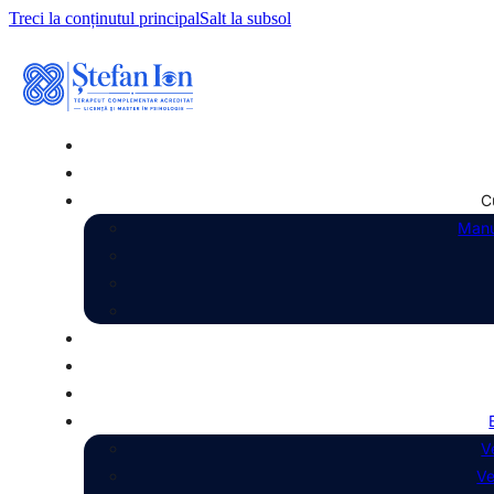
Treci la conținutul principal
Salt la subsol
C
Manu
V
Ve