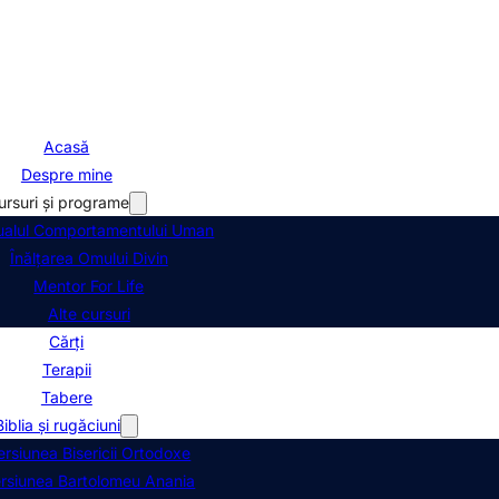
Acasă
Despre mine
ursuri și programe
alul Comportamentului Uman
Înălțarea Omului Divin
Mentor For Life
Alte cursuri
Cărți
Terapii
Tabere
Biblia şi rugăciuni
ersiunea Bisericii Ortodoxe
rsiunea Bartolomeu Anania