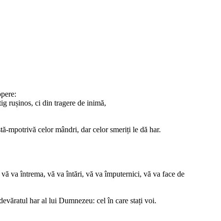
opere:
g rușinos, ci din tragere de inimă,
tă-mpotrivă celor mândri, dar celor smeriți le dă har.
vă va întrema, vă va întări, vă va împuternici, vă va face de
devăratul har al lui Dumnezeu: cel în care stați voi.