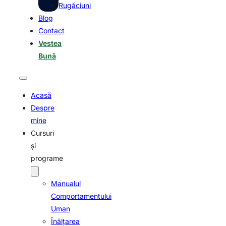
Rugăciuni
Blog
Contact
Vestea
Bună
Acasă
Despre
mine
Cursuri
și
programe
Manualul
Comportamentului
Uman
Înălțarea