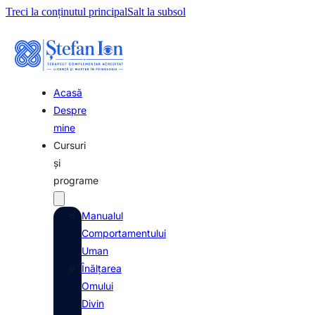
Treci la conținutul principal
Salt la subsol
Acasă
Despre
mine
Cursuri
și
programe
Manualul
Comportamentului
Uman
Înălțarea
Omului
Divin