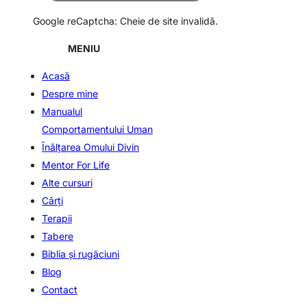
Google reCaptcha: Cheie de site invalidă.
MENIU
Acasă
Despre mine
Manualul
Comportamentului Uman
Înălţarea Omului Divin
Mentor For Life
Alte cursuri
Cărți
Terapii
Tabere
Biblia şi rugăciuni
Blog
Contact