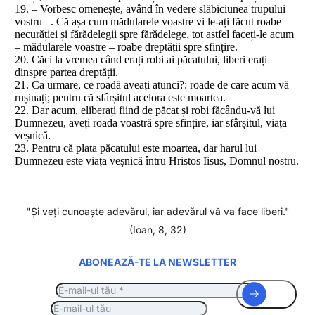
19. – Vorbesc omenește, având în vedere slăbiciunea trupului
vostru –. Că așa cum mădularele voastre vi le-ați făcut roabe
necurăției și fărădelegii spre fărădelege, tot astfel faceți-le acum
– mădularele voastre – roabe dreptății spre sfințire.
20. Căci la vremea când erați robi ai păcatului, liberi erați
dinspre partea dreptății.
21. Ca urmare, ce roadă aveați atunci?: roade de care acum vă
rușinați; pentru că sfârșitul acelora este moartea.
22. Dar acum, eliberați fiind de păcat și robi făcându-vă lui
Dumnezeu, aveți roada voastră spre sfințire, iar sfârșitul, viața
veșnică.
23. Pentru că plata păcatului este moartea, dar harul lui
Dumnezeu este viața veșnică întru Hristos Iisus, Domnul nostru.
"Şi veţi cunoaşte adevărul, iar adevărul vă va face liberi."
(Ioan, 8, 32)
ABONEAZĂ-TE LA NEWSLETTER