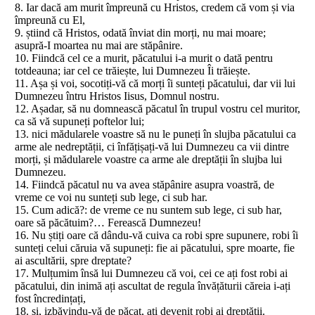
8. Iar dacă am murit împreună cu Hristos, credem că vom și via
împreună cu El,
9. știind că Hristos, odată înviat din morți, nu mai moare;
asupră-I moartea nu mai are stăpânire.
10. Fiindcă cel ce a murit, păcatului i-a murit o dată pentru
totdeauna; iar cel ce trăiește, lui Dumnezeu Îi trăiește.
11. Așa și voi, socotiți-vă că morți îi sunteți păcatului, dar vii lui
Dumnezeu întru Hristos Iisus, Domnul nostru.
12. Așadar, să nu domnească păcatul în trupul vostru cel muritor,
ca să vă supuneți poftelor lui;
13. nici mădularele voastre să nu le puneți în slujba păcatului ca
arme ale nedreptății, ci înfățișați-vă lui Dumnezeu ca vii dintre
morți, și mădularele voastre ca arme ale dreptății în slujba lui
Dumnezeu.
14. Fiindcă păcatul nu va avea stăpânire asupra voastră, de
vreme ce voi nu sunteți sub lege, ci sub har.
15. Cum adică?: de vreme ce nu suntem sub lege, ci sub har,
oare să păcătuim?… Ferească Dumnezeu!
16. Nu știți oare că dându-vă cuiva ca robi spre supunere, robi îi
sunteți celui căruia vă supuneți: fie ai păcatului, spre moarte, fie
ai ascultării, spre dreptate?
17. Mulțumim însă lui Dumnezeu că voi, cei ce ați fost robi ai
păcatului, din inimă ați ascultat de regula învățăturii căreia i-ați
fost încredințați,
18. și, izbăvindu-vă de păcat, ați devenit robi ai dreptății.