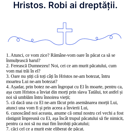
Hristos. Robi ai dreptății.
1. Atunci, ce vom zice? Rămâne-vom oare în păcat ca să se
înmulțească harul?
2. Ferească Dumnezeu! Noi, cei ce am murit păcatului, cum
vom mai trăi în el?
3. Oare nu știți că toți câți în Hristos ne-am botezat, întru
moartea Lui ne-am botezat?
4. Așadar, prin botez ne-am îngropat cu El în moarte, pentru ca,
așa cum Hristos a înviat din morți prin slava Tatălui, tot astfel și
noi să umblăm întru înnoirea vieții;
5. că dacă una cu El ne-am făcut prin asemănarea morții Lui,
atunci una vom fi și prin aceea a învierii Lui,
6. cunoscând noi aceasta, anume că omul nostru cel vechi a fost
răstignit împreună cu El, așa încât trupul păcatului să fie nimicit,
pentru ca noi să nu mai fim înrobiți păcatului;
7. căci cel ce a murit este eliberat de păcat.