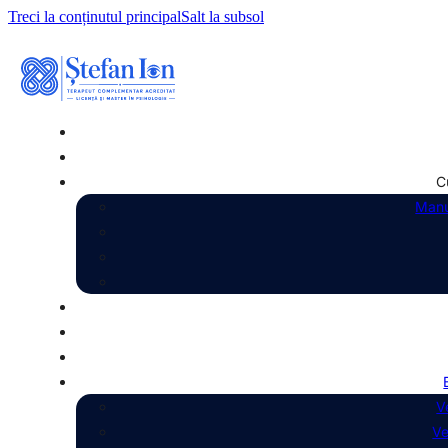
Treci la conținutul principal
Salt la subsol
C
Manu
V
Ve