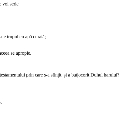
e voi scrie
-ne trupul cu apă curată;
aceea se apropie.
estamentului prin care s-a sfințit, și a batjocorit Duhul harului?
.