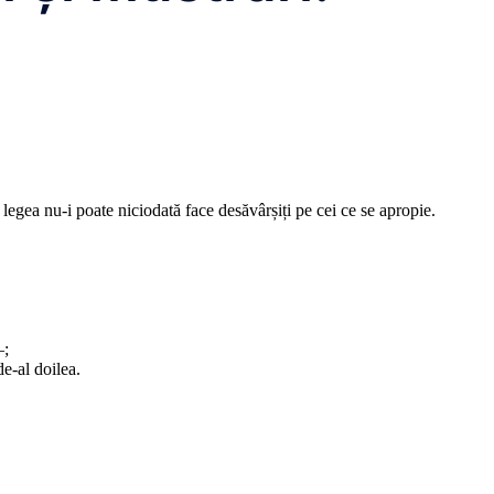
 legea nu-i poate niciodată face desăvârșiți pe cei ce se apropie.
–;
de-al doilea.