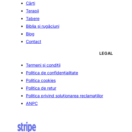
Cărți
Terapii
Tabere
Biblia şi rugăciuni
Blog
Contact
LEGAL
Termeni și condiții
Politica de confidenţialitate
Politica cookies
Politica de retur
Politica privind soluționarea reclamațiilor
ANPC