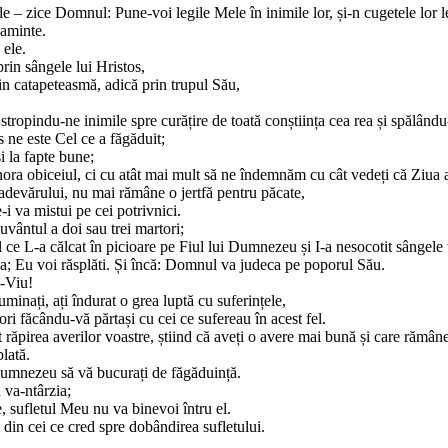
e – zice Domnul: Pune-voi legile Mele în inimile lor, și-n cugetele lor l
-aminte.
 ele.
prin sângele lui Hristos,
in catapeteasmă, adică prin trupul Său,
stropindu-ne inimile spre curățire de toată conștiința cea rea și spălându
s ne este Cel ce a făgăduit;
i la fapte bune;
nora obiceiul, ci cu atât mai mult să ne îndemnăm cu cât vedeți că Ziua 
devărului, nu mai rămâne o jertfă pentru păcate,
-i va mistui pe cei potrivnici.
uvântul a doi sau trei martori;
 ce L-a călcat în picioare pe Fiul lui Dumnezeu și I-a nesocotit sângele t
a; Eu voi răsplăti. Și încă: Domnul va judeca pe poporul Său.
i-Viu!
uminați, ați îndurat o grea luptă cu suferințele,
eori făcându-vă părtași cu cei ce sufereau în acest fel.
t răpirea averilor voastre, știind că aveți o avere mai bună și care rămâne
lată.
Dumnezeu să vă bucurați de făgăduință.
 va-ntârzia;
e, sufletul Meu nu va binevoi întru el.
 din cei ce cred spre dobândirea sufletului.