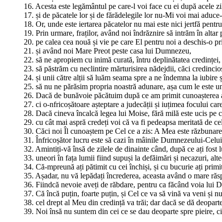
16. Acesta este legământul pe care-l voi face cu ei după acele zil
17. și de păcatele lor și de fărădelegile lor nu-Mi voi mai aduce
18. Or, unde este iertarea păcatelor nu mai este nici jertfă pentru
19. Prin urmare, fraților, având noi îndrăznire să intrăm în altar 
20. pe calea cea nouă și vie pe care El pentru noi a deschis-o pr
21. și având noi Mare Preot peste casa lui Dumnezeu,
22. să ne apropiem cu inimă curată, întru deplinătatea credinței, 
23. să păstrăm cu neclintire mărturisirea nădejdii, căci credincio
24. și unii către alții să luăm seama spre a ne îndemna la iubire ș
25. să nu ne părăsim propria noastră adunare, așa cum le este u
26. Dacă de bunăvoie păcătuim după ce am primit cunoașterea a
27. ci o-nfricoșătoare așteptare a judecății și iuțimea focului care
28. Dacă cineva încalcă legea lui Moise, fără milă este ucis pe c
29. cu cât mai aspră credeți voi că va fi pedeapsa meritată de cel
30. Căci noi Îl cunoaștem pe Cel ce a zis: A Mea este răzbunare
31. Înfricoșător lucru este să cazi în mâinile Dumnezeului-Celu
32. Amintiți-vă însă de zilele de dinainte când, după ce ați fost l
33. uneori în fața lumii fiind supuși la defăimări și necazuri, alt
34. Că-mpreună ați pătimit cu cei închiși, și cu bucurie ați primi
35. Așadar, nu vă lepădați încrederea, aceasta având o mare răsp
36. Fiindcă nevoie aveți de răbdare, pentru ca făcând voia lui 
37. Că încă puțin, foarte puțin, și Cel ce va să vină va veni și nu
38. cel drept al Meu din credință va trăi; dar dacă se dă deopart
39. Noi însă nu suntem din cei ce se dau deoparte spre pieire, ci