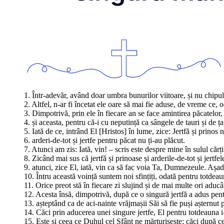
1. Într-adevăr, având doar umbra bunurilor viitoare, și nu chipul 
2. Altfel, n-ar fi încetat ele oare să mai fie aduse, de vreme ce, o
3. Dimpotrivă, prin ele în fiecare an se face amintirea păcatelor,
4. și aceasta, pentru că-i cu neputință ca sângele de tauri și de ța
5. Iată de ce, intrând El [Hristos] în lume, zice: Jertfă și prinos 
6. arderi-de-tot și jertfe pentru păcat nu ți-au plăcut.
7. Atunci am zis: Iată, vin! – scris este despre mine în sulul căr
8. Zicând mai sus că jertfă și prinoase și arderile-de-tot și jertfe
9. atunci, zice El, iată, vin ca să fac voia Ta, Dumnezeule. Așada
10. Întru această voință suntem noi sfințiți, odată pentru totdeauna
11. Orice preot stă în fiecare zi slujind și de mai multe ori aducâ
12. Acesta însă, dimpotrivă, după ce o singură jertfă a adus pe
13. așteptând ca de aci-nainte vrăjmașii Săi să fie puși așternut 
14. Căci prin aducerea unei singure jertfe, El pentru totdeauna i-
15. Este și ceea ce Duhul cel Sfânt ne mărturisește; căci după ce