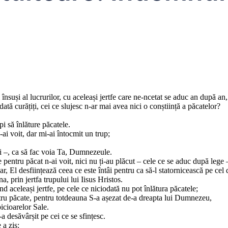
însuși al lucrurilor, cu aceleași jertfe care ne-ncetat se aduc an după an,
dată curățiți, cei ce slujesc n-ar mai avea nici o conștiință a păcatelor?
pi să înlăture păcatele.
n-ai voit, dar mi-ai întocmit un trup;
ții –, ca să fac voia Ta, Dumnezeule.
le pentru păcat n-ai voit, nici nu ți-au plăcut – cele ce se aduc după lege 
r, El desființează ceea ce este întâi pentru ca să-l statornicească pe cel 
, prin jertfa trupului lui Iisus Hristos.
nd aceleași jertfe, pe cele ce niciodată nu pot înlătura păcatele;
ntru păcate, pentru totdeauna S-a așezat de-a dreapta lui Dumnezeu,
picioarelor Sale.
a desăvârșit pe cei ce se sfințesc.
 a zis: