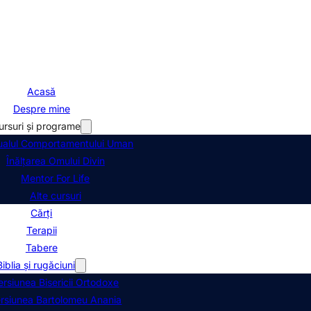
Acasă
Despre mine
ursuri și programe
alul Comportamentului Uman
Înălțarea Omului Divin
Mentor For Life
Alte cursuri
Cărți
Terapii
Tabere
Biblia şi rugăciuni
ersiunea Bisericii Ortodoxe
rsiunea Bartolomeu Anania