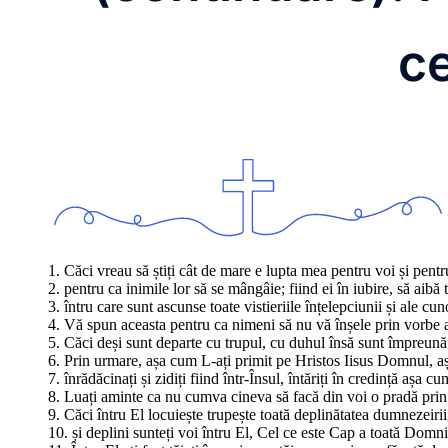
ce
1. Căci vreau să știți cât de mare e lupta mea pentru voi și pentr
2. pentru ca inimile lor să se mângâie; fiind ei în iubire, să aibă
3. întru care sunt ascunse toate vistieriile înțelepciunii și ale cun
4. Vă spun aceasta pentru ca nimeni să nu vă înșele prin vorbe 
5. Căci deși sunt departe cu trupul, cu duhul însă sunt împreună
6. Prin urmare, așa cum L-ați primit pe Hristos Iisus Domnul, aș
7. înrădăcinați și zidiți fiind într-Însul, întăriți în credință așa 
8. Luați aminte ca nu cumva cineva să facă din voi o pradă prin 
9. Căci întru El locuiește trupește toată deplinătatea dumnezeirii
10. și deplini sunteți voi întru El, Cel ce este Cap a toată Domni