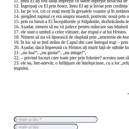
11. Întru El ați fost tăiați împrejur cu tăiere-mprejur nefăcută de
12. Îngropați cu El prin botez, întru El ați și înviat prin credin
13. Iar pe voi, cei ce erați morți în greșalele voastre și în netăi
14. ștergând zapisul ce era asupra noastră, potrivnic nouă prin opr
15. prin ea biruit-a El Începătoriile și Stăpâniile, dezbrăcându-le
16. Așadar, nimeni să nu vă judece pentru mâncare sau băutură 
17. ele sunt o umbră a celor viitoare, dar trupul e al lui Hristos.
18. Nimeni să nu vă lipsească de răsplată prin „smerenie-de-bună
19. în loc să se țină strâns de Capul din care întregul trup – pri
20. Așadar, dacă împreună cu Hristos ați murit față de stihiile lu
21. „nu lua!“, „nu gusta!“, „nu atinge!“,
22. – privind lucruri care toate pier prin folosire? acestea sunt r
23. ele au, într-adevăr, o înfățișare de înțelepciune, cu a lor „r
trupului.