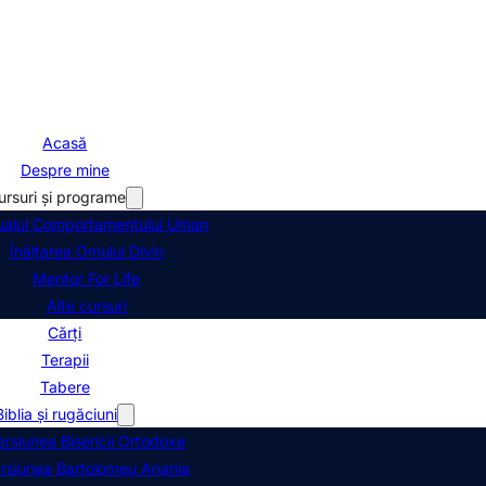
Acasă
Despre mine
ursuri și programe
alul Comportamentului Uman
Înălțarea Omului Divin
Mentor For Life
Alte cursuri
Cărți
Terapii
Tabere
Biblia şi rugăciuni
ersiunea Bisericii Ortodoxe
rsiunea Bartolomeu Anania