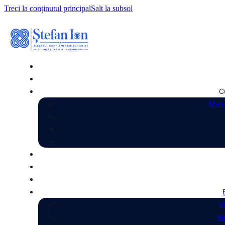
Treci la conținutul principal
Salt la subsol
C
Manu
V
Ve