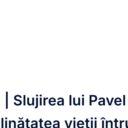
 | Slujirea lui Pavel
linătatea vieții într