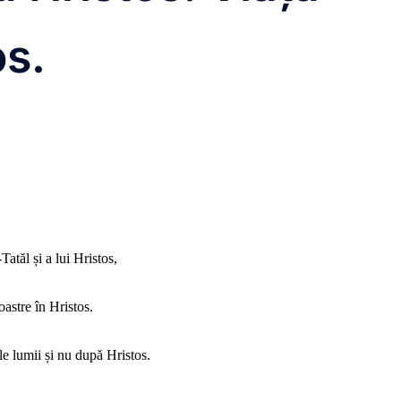
os.
atăl și a lui Hristos,
astre în Hristos.
le lumii și nu după Hristos.