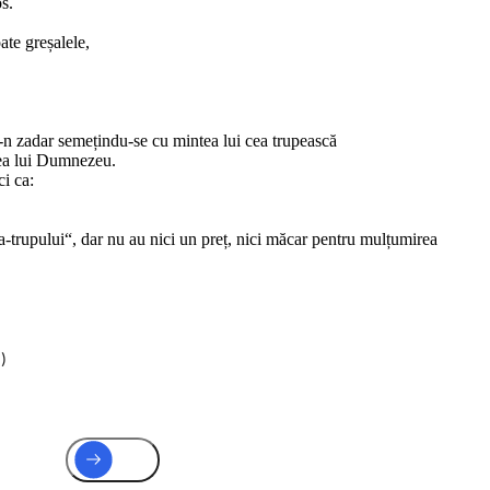
s.
ate greșalele,
i-n zadar semețindu-se cu mintea lui cea trupească
erea lui Dumnezeu.
ci ca:
e-a-trupului“, dar nu au nici un preț, nici măcar pentru mulțumirea
)