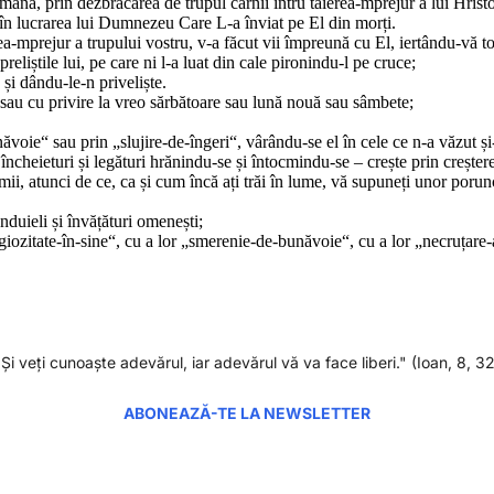
 mână, prin dezbrăcarea de trupul cărnii întru tăierea-mprejur a lui Hristo
ța în lucrarea lui Dumnezeu Care L-a înviat pe El din morți.
erea-mprejur a trupului vostru, v-a făcut vii împreună cu El, iertându-vă to
eliștile lui, pe care ni l-a luat din cale pironindu-l pe cruce;
 și dându-le-n priveliște.
sau cu privire la vreo sărbătoare sau lună nouă sau sâmbete;
voie“ sau prin „slujire-de-îngeri“, vârându-se el în cele ce n-a văzut ș
n încheieturi și legături hrănindu-se și întocmindu-se – crește prin creșt
mii, atunci de ce, ca și cum încă ați trăi în lume, vă supuneți unor porun
ânduieli și învățături omenești;
eligiozitate-în-sine“, cu a lor „smerenie-de-bunăvoie“, cu a lor „necruțar
"Şi veţi cunoaşte adevărul, iar adevărul vă va face liberi." (Ioan, 8, 32
ABONEAZĂ-TE LA NEWSLETTER