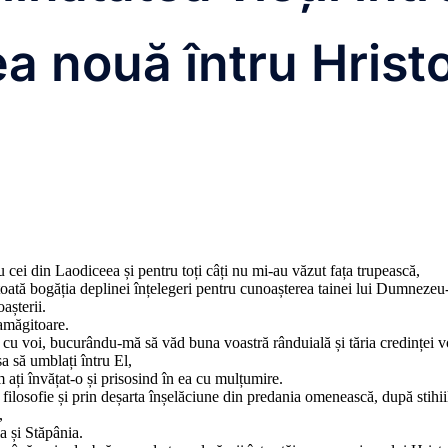
a nouă întru Hrist
u cei din Laodiceea și pentru toți câți nu mi-au văzut fața trupească,
 toată bogăția deplinei înțelegeri pentru cunoașterea tainei lui Dumnezeu-T
oașterii.
amăgitoare.
 cu voi, bucurându-mă să văd buna voastră rânduială și tăria credinței vo
a să umblați întru El,
cum ați învățat-o și prisosind în ea cu mulțumire.
filosofie și prin deșarta înșelăciune din predania omenească, după stihii
,
a și Stăpânia.