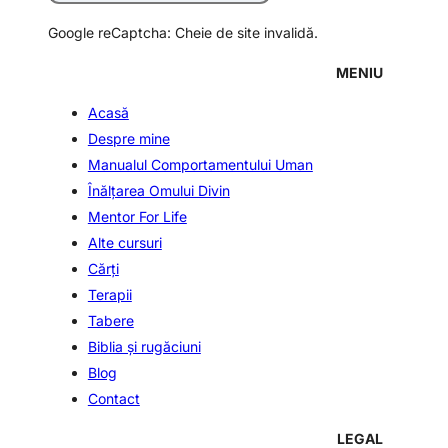
Google reCaptcha: Cheie de site invalidă.
MENIU
Acasă
Despre mine
Manualul Comportamentului Uman
Înălţarea Omului Divin
Mentor For Life
Alte cursuri
Cărți
Terapii
Tabere
Biblia şi rugăciuni
Blog
Contact
LEGAL