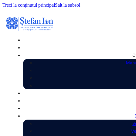
Treci la conținutul principal
Salt la subsol
C
Manu
V
Ve