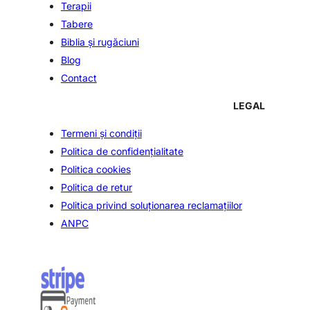
Terapii
Tabere
Biblia şi rugăciuni
Blog
Contact
LEGAL
Termeni și condiții
Politica de confidenţialitate
Politica cookies
Politica de retur
Politica privind soluționarea reclamațiilor
ANPC