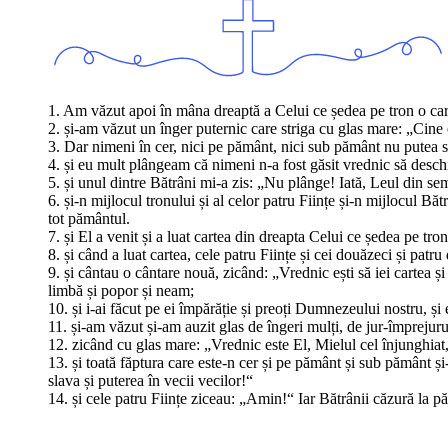
1. Am văzut apoi în mâna dreaptă a Celui ce ședea pe tron o carte
2. și-am văzut un înger puternic care striga cu glas mare: „Cine 
3. Dar nimeni în cer, nici pe pământ, nici sub pământ nu putea să
4. și eu mult plângeam că nimeni n-a fost găsit vrednic să deschid
5. și unul dintre Bătrâni mi-a zis: „Nu plânge! Iată, Leul din semi
6. și-n mijlocul tronului și al celor patru Ființe și-n mijlocul B
tot pământul.
7. și El a venit și a luat cartea din dreapta Celui ce ședea pe tron
8. și când a luat cartea, cele patru Ființe și cei douăzeci și patr
9. și cântau o cântare nouă, zicând: „Vrednic ești să iei cartea 
limbă și popor și neam;
10. și i-ai făcut pe ei împărăție și preoți Dumnezeului nostru, ș
11. și-am văzut și-am auzit glas de îngeri mulți, de jur-împrejurul
12. zicând cu glas mare: „Vrednic este El, Mielul cel înjunghiat, 
13. și toată făptura care este-n cer și pe pământ și sub pământ și-
slava și puterea în vecii vecilor!“
14. și cele patru Ființe ziceau: „Amin!“ Iar Bătrânii căzură la p