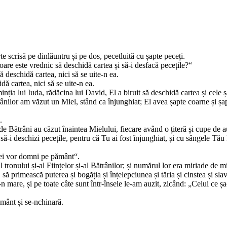
 scrisă pe dinlăuntru și pe dos, pecetluită cu șapte peceți.
oare este vrednic să deschidă cartea și să-i desfacă pecețile?“
 deschidă cartea, nici să se uite-n ea.
ă cartea, nici să se uite-n ea.
nția lui Iuda, rădăcina lui David, El a biruit să deschidă cartea și cele ș
ătrânilor am văzut un Miel, stând ca înjunghiat; El avea șapte coarne și 
.
u de Bătrâni au căzut înaintea Mielului, fiecare având o țiteră și cupe de a
și să-i deschizi pecețile, pentru că Tu ai fost înjunghiat, și cu sângele 
i ei vor domni pe pământ“.
 tronului și-al Ființelor și-al Bătrânilor; și numărul lor era miriade de mi
să primească puterea și bogăția și înțelepciunea și tăria și cinstea și sl
n mare, și pe toate câte sunt într-însele le-am auzit, zicând: „Celui ce șa
ământ și se-nchinară.