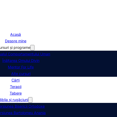
Acasă
Despre mine
ursuri și programe
alul Comportamentului Uman
Înălțarea Omului Divin
Mentor For Life
Alte cursuri
Cărți
Terapii
Tabere
Biblia şi rugăciuni
ersiunea Bisericii Ortodoxe
rsiunea Bartolomeu Anania