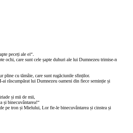
apte peceți ale ei“.
șapte ochi, care sunt cele șapte duhuri ale lui Dumnezeu trimise-n
ur pline cu tămâie, care sunt rugăciunile sfinților.
Tău I-ai răscumpărat lui Dumnezeu oameni din fiece seminție și
riade și mii de mii,
ava și binecuvântarea!“
de pe tron și Mielului, Lor fie-le binecuvântarea și cinstea și